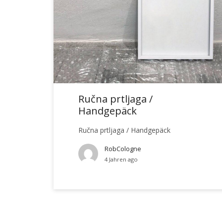
Ručna prtljaga /
Handgepäck
Ručna prtljaga / Handgepäck
RobCologne
4 Jahren ago