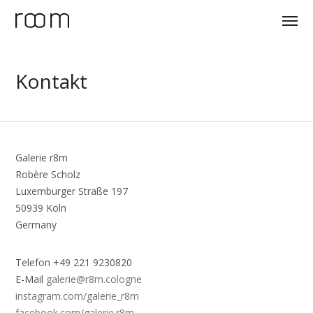
Kontakt
Galerie r8m
Robère Scholz
Luxemburger Straße 197
50939 Köln
Germany
Telefon +49 221 9230820
E-Mail
galerie@r8m.cologne
instagram.com/galerie_r8m
facebook.com/galerie.r8m