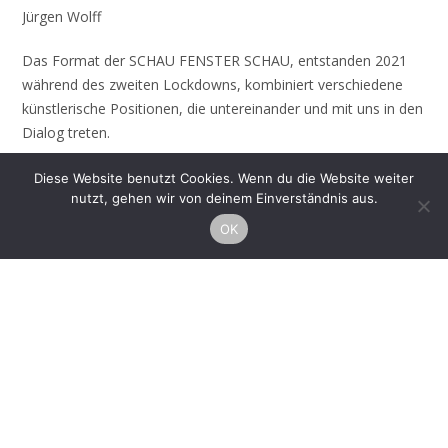
Jürgen Wolff
Das Format der SCHAU FENSTER SCHAU, entstanden 2021
während des zweiten Lockdowns, kombiniert verschiedene
künstlerische Positionen, die untereinander und mit uns in den
Dialog treten.
Diese Website benutzt Cookies. Wenn du die Website weiter
nutzt, gehen wir von deinem Einverständnis aus.
OK
Galerie r8m
Luxemburger Straße 197
50939 Köln
www.r8m.cologne