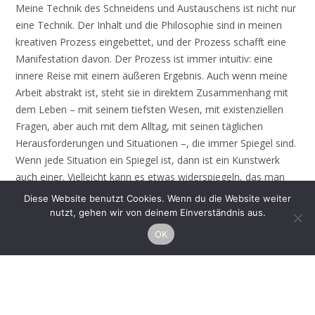
Meine Technik des Schneidens und Austauschens ist nicht nur
eine Technik. Der Inhalt und die Philosophie sind in meinen
kreativen Prozess eingebettet, und der Prozess schafft eine
Manifestation davon. Der Prozess ist immer intuitiv: eine
innere Reise mit einem äußeren Ergebnis. Auch wenn meine
Arbeit abstrakt ist, steht sie in direktem Zusammenhang mit
dem Leben – mit seinem tiefsten Wesen, mit existenziellen
Fragen, aber auch mit dem Alltag, mit seinen täglichen
Herausforderungen und Situationen –, die immer Spiegel sind.
Wenn jede Situation ein Spiegel ist, dann ist ein Kunstwerk
auch einer. Vielleicht kann es etwas widerspiegeln, das man
nicht kennt, aber auf einer tieferen Ebene, jenseits des
Diese Website benutzt Cookies. Wenn du die Website weiter
Denkens, erkennen kann. Transformation beginnt mit
nutzt, gehen wir von deinem Einverständnis aus.
Bewusstheit.
OK
Ich verwende Aquarellfarben, da sie eine transparente Qualität
haben. In diesem Sinne sind meine Werke „durchsichtig“, so
wie ich auch das Leben empfinde. Sogenannte „Fehler“ lassen