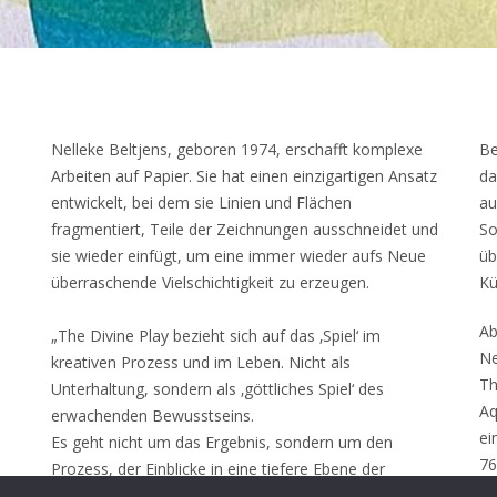
Nelleke Beltjens, geboren 1974, erschafft komplexe
Be
Arbeiten auf Papier. Sie hat einen einzigartigen Ansatz
da
entwickelt, bei dem sie Linien und Flächen
au
fragmentiert, Teile der Zeichnungen ausschneidet und
So
sie wieder einfügt, um eine immer wieder aufs Neue
üb
überraschende Vielschichtigkeit zu erzeugen.
Kü
Ab
„The Divine Play bezieht sich auf das ‚Spiel‘ im
Ne
kreativen Prozess und im Leben. Nicht als
Th
Unterhaltung, sondern als ‚göttliches Spiel‘ des
Aq
erwachenden Bewusstseins.
ei
Es geht nicht um das Ergebnis, sondern um den
76
Prozess, der Einblicke in eine tiefere Ebene der
81
Existenz gewährt. Meine neueste Serie trägt diesen