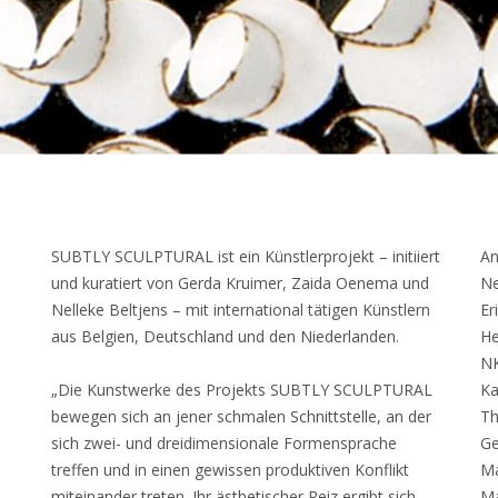
SUBTLY SCULPTURAL ist ein Künstlerprojekt – initiiert
An
und kuratiert von Gerda Kruimer, Zaida Oenema und
Ne
Nelleke Beltjens – mit international tätigen Künstlern
Er
aus Belgien, Deutschland und den Niederlanden.
He
N
„Die Kunstwerke des Projekts SUBTLY SCULPTURAL
Ka
bewegen sich an jener schmalen Schnittstelle, an der
T
sich zwei- und dreidimensionale Formensprache
Ge
treffen und in einen gewissen produktiven Konflikt
Ma
miteinander treten. Ihr ästhetischer Reiz ergibt sich
Ma