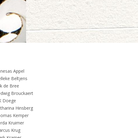
nesas Appel
lleke Beltjens
ik de Bree
dwig Brouckaert
K Doege
tharina Hinsberg
homas Kemper
rda Kruimer
rcus Krug
rk Kramer