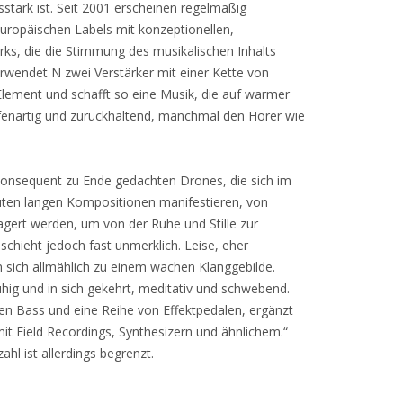
sstark ist. Seit 2001 erscheinen regelmäßig
ropäischen Labels mit konzeptionellen,
ks, die die Stimmung des musikalischen Inhalts
 verwendet N zwei Verstärker mit einer Kette von
Element und schafft so eine Musik, die auf warmer
ifenartig und zurückhaltend, manchmal den Hörer wie
konsequent zu Ende gedachten Drones, die sich im
nuten langen Kompositionen manifestieren, von
gert werden, um von der Ruhe und Stille zur
schieht jedoch fast unmerklich. Leise, eher
 sich allmählich zu einem wachen Klanggebilde.
hig und in sich gekehrt, meditativ und schwebend.
en Bass und eine Reihe von Effektpedalen, ergänzt
it Field Recordings, Synthesizern und ähnlichem.“
rzahl ist allerdings begrenzt.