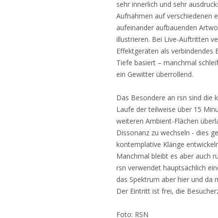
sehr innerlich und sehr ausdruck
Aufnahmen auf verschiedenen eu
aufeinander aufbauenden Artwor
illustrieren. Bei Live-Auftritten
Effektgeräten als verbindendes 
Tiefe basiert – manchmal schle
ein Gewitter überrollend.
Das Besondere an rsn sind die 
Laufe der teilweise über 15 Mi
weiteren Ambient-Flächen überla
Dissonanz zu wechseln - dies ge
kontemplative Klänge entwickeln
Manchmal bleibt es aber auch ru
rsn verwendet hauptsächlich ein
das Spektrum aber hier und da m
Der Eintritt ist frei, die Besuche
Foto: RSN