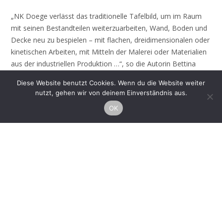
„NK Doege verlässt das traditionelle Tafelbild, um im Raum
mit seinen Bestandteilen weiterzuarbeiten, Wand, Boden und
Decke neu zu bespielen – mit flachen, dreidimensionalen oder
kinetischen Arbeiten, mit Mitteln der Malerei oder Materialien
aus der industriellen Produktion …“, so die Autorin Bettina
Reichmuth. NK Doege studierte Malerei an der HGB in Leipzig
Diese Website benutzt Cookies. Wenn du die Website weiter
und schloss das Meisterschülerstudium an der HfBK Dresden
nutzt, gehen wir von deinem Einverständnis aus.
bei Prof. Christian Sery ab. Geboren in Stadthagen, lebt und
OK
arbeitet NK Doege in Leipzig.
Petra Schmidt hat Architektur studiert und als Architektin
gearbeitet, bevor sie vor knapp zehn Jahren entschied,
ausschließlich als freischaffende Künstlerin tätig zu sein.
„Umgeben von Farben in unserer Umwelt (Natur und
Kultur/Architektur/Mode) zeigen meine Arbeiten einen
reduzierten Ausschnitt auf Leinwand, Beton und
Baumaterialien. Zwischen System und Intuition entstehen
konstruierte Farbfelder/Farbkompositionen.“, so Petra